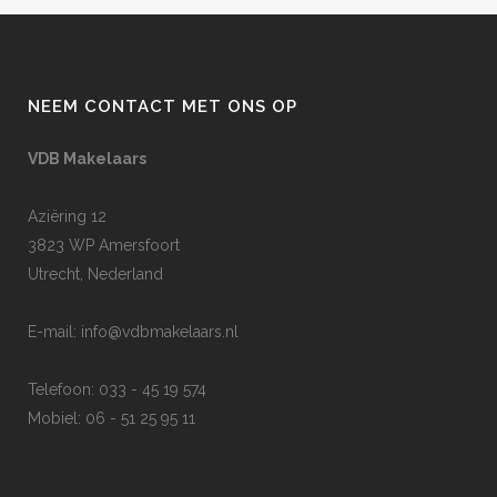
NEEM CONTACT MET ONS OP
VDB Makelaars
Aziëring 12
3823 WP Amersfoort
Utrecht, Nederland
E-mail:
info@vdbmakelaars.nl
Telefoon: 033 - 45 19 574
Mobiel: 06 - 51 25 95 11