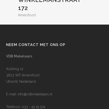
172
Amersfoort
NEEM CONTACT MET ONS OP
VDB Makelaars
Aziëring 12
3823 WP Amersfoort
Utrecht, Nederland
E-mail:
info@vdbmakelaars.nl
Telefoon: 033 - 45 19 574