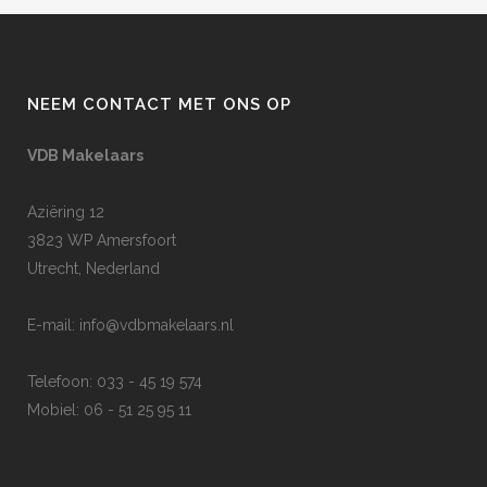
NEEM CONTACT MET ONS OP
VDB Makelaars
Aziëring 12
3823 WP Amersfoort
Utrecht, Nederland
E-mail:
info@vdbmakelaars.nl
Telefoon: 033 - 45 19 574
Mobiel: 06 - 51 25 95 11