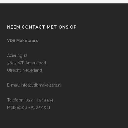
NEEM CONTACT MET ONS OP
VDB Makelaars
Aziëring 12
3823 WP Amersfoort
Utrecht, Nederland
E-mail:
info@vdbmakelaars.nl
Telefoon: 033 - 45 19 574
Mobiel: 06 - 51 25 95 11