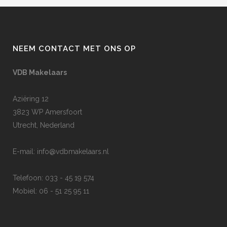
NEEM CONTACT MET ONS OP
VDB Makelaars
Aziëring 12
3823 WP Amersfoort
Utrecht, Nederland
E-mail:
info@vdbmakelaars.nl
Telefoon: 033 - 45 19 574
Mobiel: 06 - 51 25 95 11