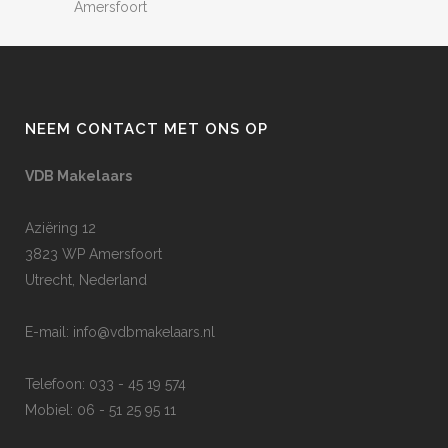
Amersfoort
NEEM CONTACT MET ONS OP
VDB Makelaars
Aziëring 12
3823 WP Amersfoort
Utrecht, Nederland
E-mail:
info@vdbmakelaars.nl
Telefoon: 033 - 45 19 574
Mobiel: 06 - 51 25 95 11