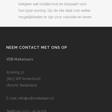
bekijken wat isolatie kost en bespaart voor
hun type woning. Op de site staat ook welke
mogelijkheden er zijn voor subsidie en lenen.
NEEM CONTACT MET ONS OP
VDB Makelaars
Aziëring 12
3823 WP Amersfoort
Utrecht, Nederland
E-mail:
info@vdbmakelaars.nl
Telefoon: 033 - 45 19 574