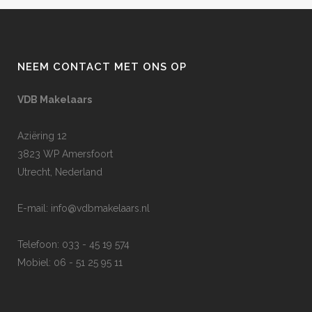
NEEM CONTACT MET ONS OP
VDB Makelaars
Aziëring 12
3823 WP Amersfoort
Utrecht, Nederland
E-mail:
info@vdbmakelaars.nl
Telefoon: 033 - 45 19 574
Mobiel: 06 - 51 25 95 11