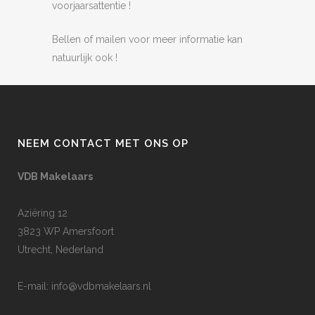
voorjaarsattentie !
Bellen of mailen voor meer informatie kan
natuurlijk ook !
NEEM CONTACT MET ONS OP
VDB Makelaars
Aziëring 12
3823 WP Amersfoort
Utrecht, Nederland
E-mail:
info@vdbmakelaars.nl