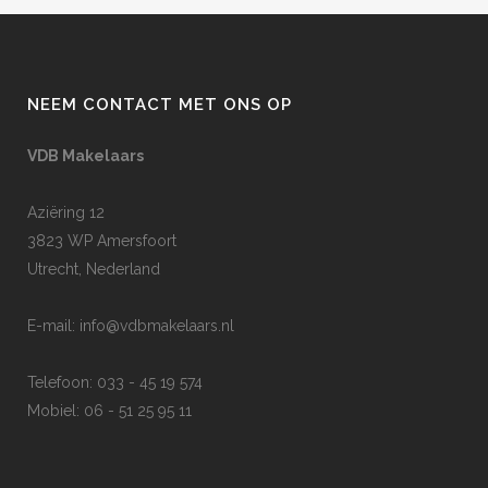
NEEM CONTACT MET ONS OP
VDB Makelaars
Aziëring 12
3823 WP Amersfoort
Utrecht, Nederland
E-mail:
info@vdbmakelaars.nl
Telefoon: 033 - 45 19 574
Mobiel: 06 - 51 25 95 11